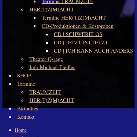
Termine TRAUMZEIT
HER(T)Z(M)ACHT
Termine HER(T)Z(M)ACHT
CD-Produktionen & Kostproben
CD | SCHWERELOS
CD | JETZT IST JETZT
CD | ICH KANN AUCH ANDERS
Theater Q-rage
Info Michael Fiedler
SHOP
Termine
TRAUMZEIT
HER(T)Z(M)ACHT
Aktuelles
Kontakt
Home