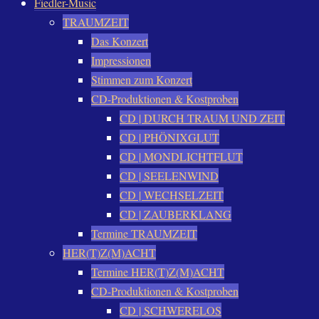
Fiedler-Music
TRAUMZEIT
Das Konzert
Impressionen
Stimmen zum Konzert
CD-Produktionen & Kostproben
CD | DURCH TRAUM UND ZEIT
CD | PHÖNIXGLUT
CD | MONDLICHTFLUT
CD | SEELENWIND
CD | WECHSELZEIT
CD | ZAUBERKLANG
Termine TRAUMZEIT
HER(T)Z(M)ACHT
Termine HER(T)Z(M)ACHT
CD-Produktionen & Kostproben
CD | SCHWERELOS