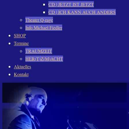
CD | JETZT IST JETZT
CD | ICH KANN AUCH ANDERS
Theater Q-rage
Info Michael Fiedler
SHOP
Termine
TRAUMZEIT
HER(T)Z(M)ACHT
Aktuelles
Kontakt