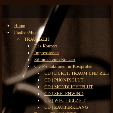
Home
Fiedler-Music
TRAUMZEIT
Das Konzert
Impressionen
Stimmen zum Konzert
CD-Produktionen & Kostproben
CD | DURCH TRAUM UND ZEIT
CD | PHÖNIXGLUT
CD | MONDLICHTFLUT
CD | SEELENWIND
CD | WECHSELZEIT
CD | ZAUBERKLANG