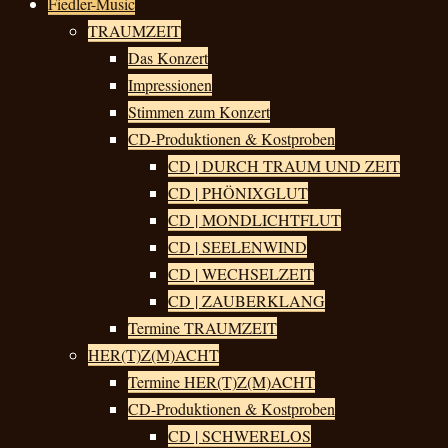
Fiedler-Music
TRAUMZEIT
Das Konzert
Impressionen
Stimmen zum Konzert
CD-Produktionen & Kostproben
CD | DURCH TRAUM UND ZEIT
CD | PHÖNIXGLUT
CD | MONDLICHTFLUT
CD | SEELENWIND
CD | WECHSELZEIT
CD | ZAUBERKLANG
Termine TRAUMZEIT
HER(T)Z(M)ACHT
Termine HER(T)Z(M)ACHT
CD-Produktionen & Kostproben
CD | SCHWERELOS