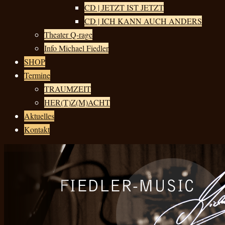
CD | JETZT IST JETZT
CD | ICH KANN AUCH ANDERS
Theater Q-rage
Info Michael Fiedler
SHOP
Termine
TRAUMZEIT
HER(T)Z(M)ACHT
Aktuelles
Kontakt